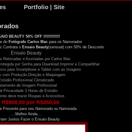
tes
Portfolio | Site
orados
AIO BEAUTY 50% OFF !!!!!!!!!!!!!!
te do
Fotógrafo Carlos Mac
para os Namorados
c Contrata o
Ensaio Beauty
(sensual) com 50% de Desconto
Ensaio Beauty
s Retocadas e Assinadas por Carlos Mac
Protegida por Senha para Download,Imprimir e Compartilhar
usivo para Smartphone e Tablet com as Imagens
s com Produção,Direção e Maquiagem
Estúdio Profissional Climatizado
atamento de Imagem Profissional
al Privacidade 3 Horas de Estúdio
iente deve trazer Roupas e Acessórios
 R$900,00 por R$450,00
de Presente para seu Namorado ou Namorada
....Melhor Ainda....
ham Juntos Fazer o Ensaio Beauty